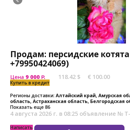
Продам: персидские котята
+79950424069)
118.42 $
€ 100.00
Цена
9 000
Р.
Купить в кредит
Регионы доставки:
Алтайский край, Амурская об
область, Астраханская область, Белгородская о
Показать еще 86
4 августа 2026 г. в 08:25
объявление №
Т
Написать