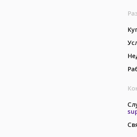
Ра
Ку
Ус
Не
Ра
Ко
Сл
su
Св