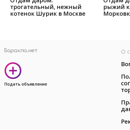
Отдам даром:
Отдам д
трогательный, нежный
рыжий к
котенок Шурик в Москве
Морковк
О 
Во
По
со
Подать объявление
то
Пр
да
Ре