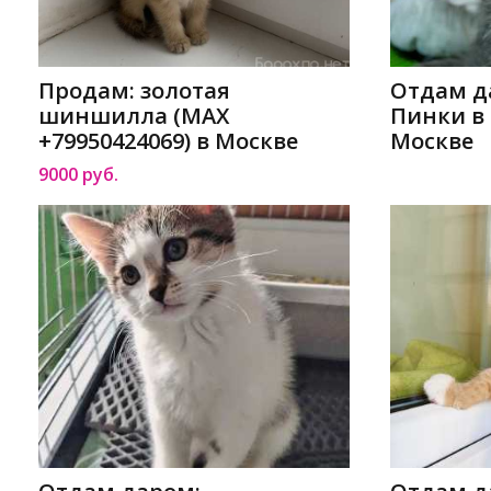
Продам: золотая
Отдам д
шиншилла (MAX
Пинки в
+79950424069) в Москве
Москве
9000 руб.