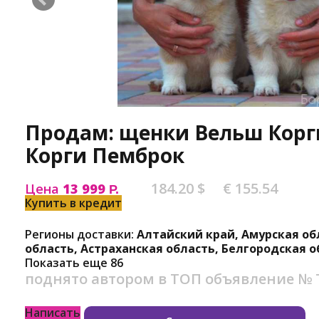
Продам: щенки Вельш Кор
Корги Пемброк
184.20 $
€ 155.54
Цена
13 999
Р.
Купить в кредит
Регионы доставки:
Алтайский край, Амурская об
область, Астраханская область, Белгородская о
Показать еще 86
поднято автором в ТОП
объявление №
Написать