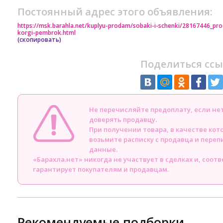
Постоянный адрес этого объявления:
https://msk.barahla.net/kuplyu-prodam/sobaki-i-schenki/28167446_pr
korgi-pembrok.html
(скопировать)
Поделиться ссы
Не перечисляйте предоплату, если н
доверять продавцу.
При получении товара, в качестве кот
возьмите расписку с продавца и пере
данные.
«Барахла.нет» никогда не участвует в сделках и, соот
гарантирует покупателям и продавцам.
Рекомендуемые подборки