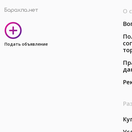
О 
Во
По
со
Подать объявление
то
Пр
да
Ре
Ра
Ку
Ус