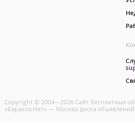
Не
Ра
Ко
Сл
su
Св
Copyright © 2004—2026
Сайт бесплатных о
«Барахла.Нет»
— Москва доска объявлений,