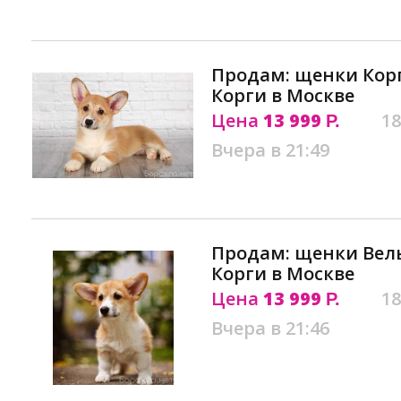
Продам: щенки Кор
Корги в Москве
Цена
13 999
18
Р.
Вчера в 21:49
Продам: щенки Вел
Корги в Москве
Цена
13 999
18
Р.
Вчера в 21:46