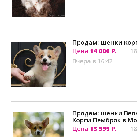
Продам: щенки корг
Цена
14 000
18
Р.
Вчера в 16:42
Продам: щенки Вел
Корги Пемброк в Мо
Цена
13 999
18
Р.