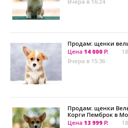
Вчера в 16:24
Продам: щенки вель
Цена
14 000
18
Р.
Вчера в 15:36
Продам: щенки Вел
Корги Пемброк в Мо
Цена
13 999
18
Р.