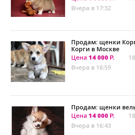
Вчера в 17:32
Продам: щенки Кор
Корги в Москве
Цена
14 000
18
Р.
Вчера в 16:59
Продам: щенки вель
Цена
14 000
18
Р.
Вчера в 16:43