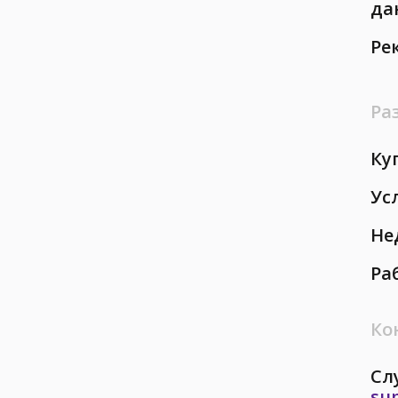
да
Ре
Ра
Ку
Ус
Не
Ра
Ко
Сл
su