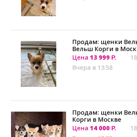
Продам: щенки Вель
Вельш Корги в Моск
Цена
13 999
18
Р.
Вчера в 13:58
Продам: щенки Вел
Корги в Москве
Цена
14 000
18
Р.