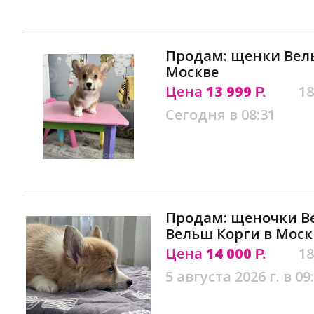
Продам: щенки Вель
Москве
Цена
13 999
18
Р.
Сегодня в 08:31
Продам: щеночки Ве
Вельш Корги в Моск
Цена
14 000
18
Р.
5 августа 2026 г. в 09