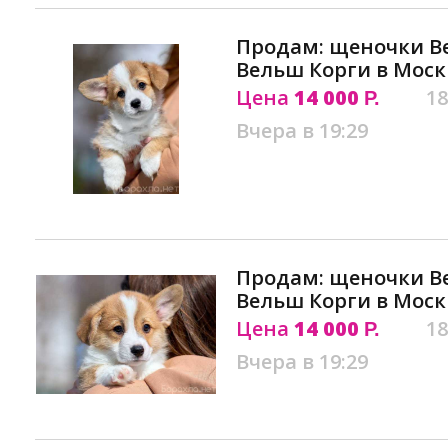
Продам: щеночки Ве
Вельш Корги в Моск
Цена
14 000
18
Р.
Вчера в 19:29
Продам: щеночки Ве
Вельш Корги в Моск
Цена
14 000
18
Р.
Вчера в 19:29