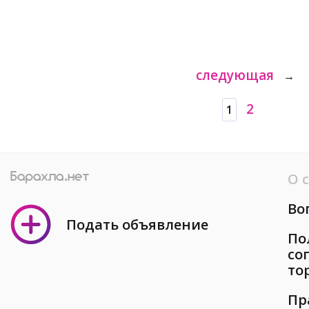
следующая
→
2
1
О 
Во
Подать объявление
По
со
то
Пр