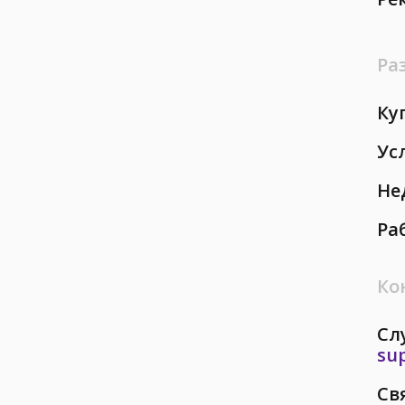
Ра
Ку
Ус
Не
Ра
Ко
Сл
su
Св