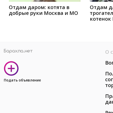
Отдам даром: котята в
Отдам д
добрые руки Москва и МО
трогате
котенок
О 
Во
По
со
Подать объявление
то
Пр
да
Ре