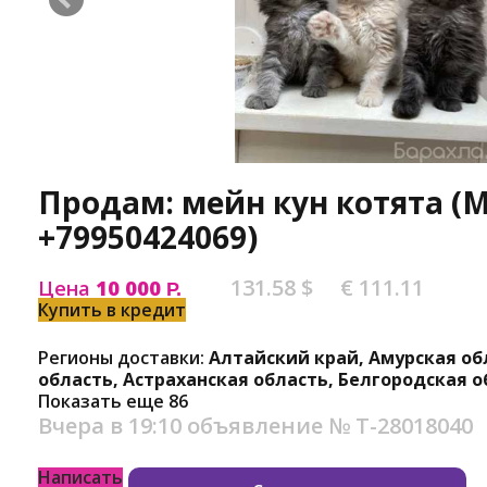
Продам: мейн кун котята (
+79950424069)
131.58 $
€ 111.11
Цена
10 000
Р.
Купить в кредит
Регионы доставки:
Алтайский край, Амурская об
область, Астраханская область, Белгородская о
Показать еще 86
Вчера в 19:10
объявление №
Т-28018040
Написать